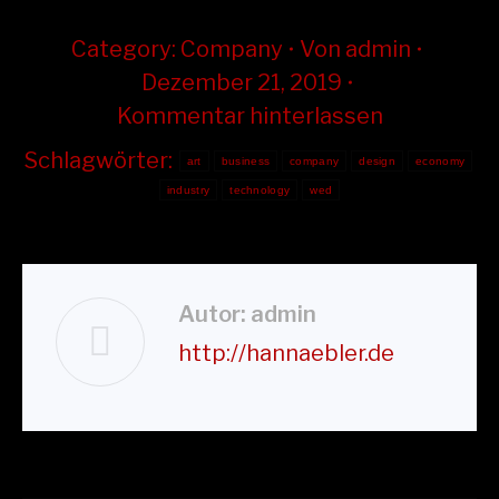
Category:
Company
Von
admin
Dezember 21, 2019
Kommentar hinterlassen
Schlagwörter:
art
business
company
design
economy
industry
technology
wed
Autor:
admin
http://hannaebler.de