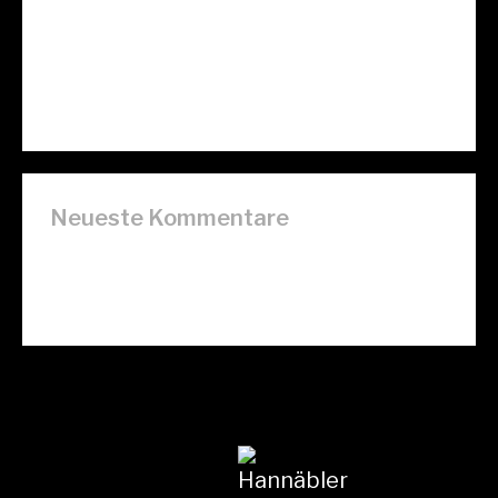
Vivamus aliquam dictum lacus quis
tincidun
Maecenas sit amet commodo tellus
Neueste Kommentare
A WordPress Commenter
bei
Hello
world!